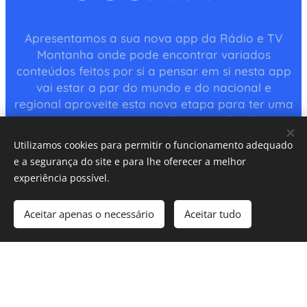
Apresentamos a sua nova app da Rádio e TV
Montanha onde pode encontrar variados
conteúdos feitos por si a pensar em si nesta app
vai estar a par do mundo e do nacional e
regional aproveite esta nova etapa para ter uma
app em seu pc ou smartphone e Android aqui
deixamos o link para assim disfrutar de uma app
Utilizamos cookies para permitir o funcionamento adequado
que marca pela diferença.
e a segurança do site e para lhe oferecer a melhor
experiência possível.
ANDROID:
https://play.google.com/store/apps
/details?id=br.com.radiomontanhapt&hl=pt_PT
Aceitar apenas o necessário
Aceitar tudo
IOS
:
https://apps.apple.com/no/app/r%C3%A1dio-e-
tv-montanha/id6760352503